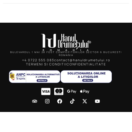
BULEVARDUL 1 MAI 28 FOST COMPOZITORILOR SECTOR 6 BUCURESTI
ROMANIA
+4 0722 555 083
contact@hanuldrumetului.ro
TERMENI SI CONDITII
CONFIDENTIALITATE