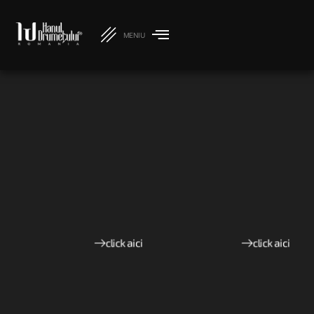
nunta
botez
MENIU
click aici
click aici