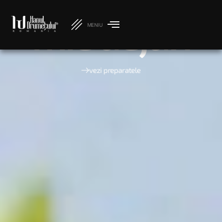
mic dejun
MENIU
vezi preparatele