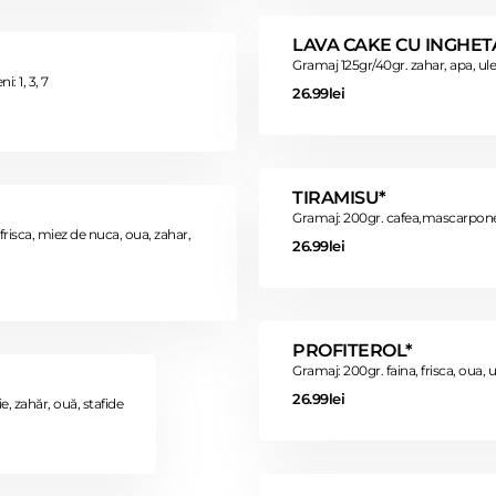
LAVA CAKE CU INGHETA
Gramaj 125gr/40gr. zahar, apa, ulei
: 1, 3, 7
26.99lei
TIRAMISU*
Gramaj: 200gr. cafea,mascarpone, e
 frisca, miez de nuca, oua, zahar,
26.99lei
PROFITEROL*
Gramaj: 200gr. faina, frisca, oua, 
26.99lei
e, zahăr, ouă, stafide