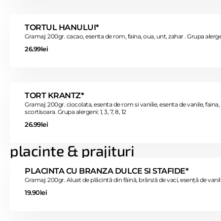
TORTUL HANULUI*
Gramaj: 200gr. cacao, esenta de rom, faina, oua, unt, zahar . Grupa alergeni
26.99lei
TORT KRANTZ*
Gramaj: 200gr. ciocolata, esenta de rom si vanilie, esenta de vanile, faina,
scortisoara. Grupa alergeni: 1, 3, 7, 8, 12
26.99lei
placinte & prajituri
PLACINTA CU BRANZA DULCE SI STAFIDE*
Gramaj: 200gr. Aluat de plăcintă din făină, brânză de vaci, esență de vanili
19.90lei