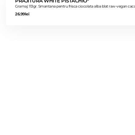
PRAJITURA WHITE PISTACHIO*
Gramaj: 113gr. Smantana pentru frisca ciocolata alba blat raw-vegan cac
26.99lei