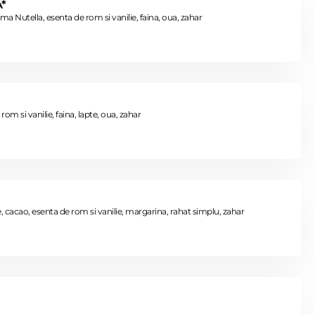
*
a Nutella, esenta de rom si vanilie, faina, oua, zahar
om si vanilie, faina, lapte, oua, zahar
e, cacao, esenta de rom si vanilie, margarina, rahat simplu, zahar