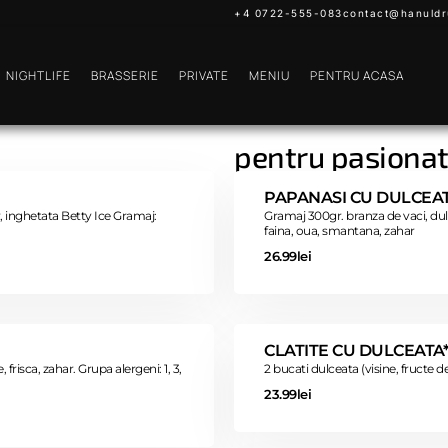
+4 0722-555-083
contact@hanuldr
NIGHTLIFE
BRASSERIE
PRIVATE
MENIU
PENTRU ACASA
pentru pasionat
PAPANASI CU DULCEAT
ar, inghetata Betty Ice Gramaj:
Gramaj 300gr. branza de vaci, dulc
faina, oua, smantana, zahar
26.99lei
CLATITE CU DULCEATA
frisca, zahar. Grupa alergeni: 1, 3,
2 bucati dulceata (visine, fructe d
23.99lei