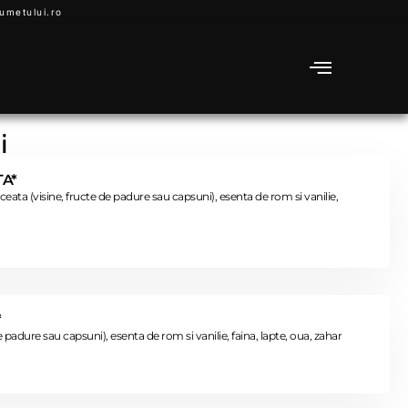
umetului.ro
i
A*
eata (visine, fructe de padure sau capsuni), esenta de rom si vanilie,
*
e padure sau capsuni), esenta de rom si vanilie, faina, lapte, oua, zahar