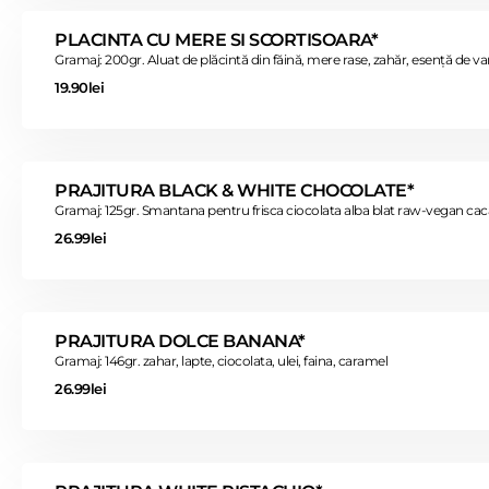
PLACINTA CU MERE SI SCORTISOARA*
Gramaj: 200gr. Aluat de plăcintă din făină, mere rase, zahăr, esență de van
19.90lei
PRAJITURA BLACK & WHITE CHOCOLATE*
Gramaj: 125gr. Smantana pentru frisca ciocolata alba blat raw-vegan ca
26.99lei
PRAJITURA DOLCE BANANA*
Gramaj: 146gr. zahar, lapte, ciocolata, ulei, faina, caramel
26.99lei