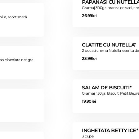
PAPANASI CU NUTELLA
Gramaj 300gr. branza de vaci, crem
26.99lei
ilie, scorțișoară
CLATITE CU NUTELLA*
2 bucati crema Nutella, esenta de r
23.99lei
cao ciocolata neagra
SALAM DE BISCUITI*
Gramaj: 150gr. Biscuiti Petit Beur
19.90lei
INGHETATA BETTY ICE*
3 cupe