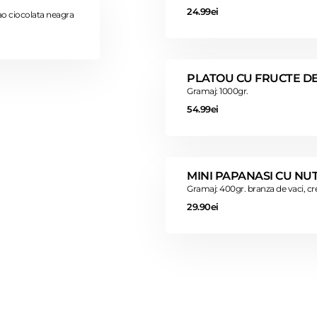
24.99ei
ao ciocolata neagra
PLATOU CU FRUCTE D
Gramaj: 1000gr.
54.99ei
MINI PAPANASI CU NUT
Gramaj: 400gr. branza de vaci, cr
29.90ei