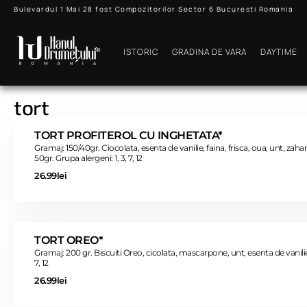
Bulevardul 1 Mai 28 fost Compozitorilor Sector 6 Bucuresti Romania
ISTORIC
GRADINA DE VARA
DAYTIME
tort
TORT PROFITEROL CU INGHETATA*
Gramaj: 150/40gr. Ciocolata, esenta de vanilie, faina, frisca, oua, unt, zah
50gr. Grupa alergeni: 1, 3, 7, 12
26.99lei
TORT OREO*
Gramaj: 200 gr. Biscuiti Oreo, cicolata, mascarpone, unt, esenta de vanilie, 
7, 12
26.99lei